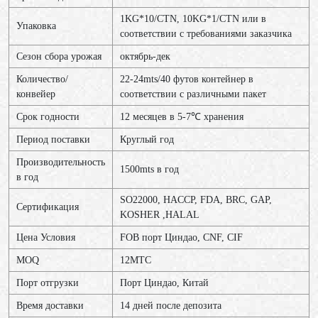
1KG*10/CTN, 10KG*1/CTN или в
Упаковка
соответствии с требованиями заказчика
Сезон сбора урожая
октябрь-дек
Количество/
22-24mts/40 футов контейнер в
конвейер
соответствии с различными пакет
Срок годности
12 месяцев в 5-7℃ хранения
Период поставки
Круглый год
Производительность
1500mts в год
в год
SO22000, HACCP, FDA, BRC, GAP,
Сертификация
KOSHER ,HALAL
Цена Условия
FOB порт Циндао, CNF, CIF
MOQ
12МТС
Порт отгрузки
Порт Циндао, Китай
Время доставки
14 дней после депозита