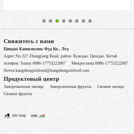
Свяжитесь с нами
Циндао Каншэнсинь Фуд Ко., Лтд
Адрес:No.227 Zhangjiang Road, район Хуандао, Циндао, Китай
телефон:
Sunny 0086-17753222087
Микросхема:
0086-17753222087
Почта:
kangshengxinfood@kangshengxinfood.com
Продуктовый центр
Замороженные овощи
3амороженные фрукты
Свежие овощи
Cвежие фрукты
site map