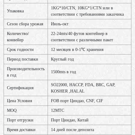
1KG*10/CTN, 10KG*1/CTN или в
Упаковка
соответствии с требованиями заказчика
Сезон сбора урожая
Июль-окт
Количество/
22-24mts/40 футов контейнер в
конвейер
соответствии с различными пакет
Срок годности
12 месяцев в 0-1℃ хранения
Период поставки
Круглый год
Производительность
1500mts в год
в год
SO22000, HACCP, FDA, BRC, GAP,
Сертификация
KOSHER ,HALAL
Цена Условия
FOB порт Циндао, CNF, CIF
MOQ
12МТС
Порт отгрузки
Порт Циндао, Китай
Время доставки
14 дней после депозита