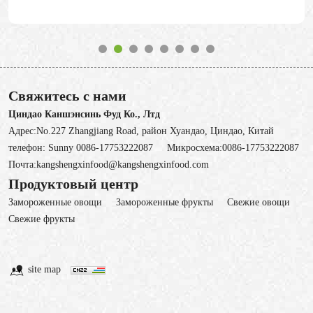
Свяжитесь с нами
Циндао Каншэнсинь Фуд Ко., Лтд
Адрес:No.227 Zhangjiang Road, район Хуандао, Циндао, Китай
телефон:
Sunny 0086-17753222087
Микросхема:
0086-17753222087
Почта:
kangshengxinfood@kangshengxinfood.com
Продуктовый центр
Замороженные овощи
3амороженные фрукты
Свежие овощи
Cвежие фрукты
site map