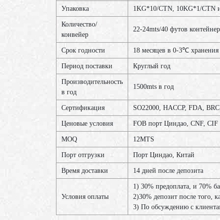
Упаковка
1KG*10/CTN, 10KG*1/CTN ил
Количество/
22-24mts/40 футов контейнер
конвейер
Срок годности
18 месяцев в 0-3℃ хранения
Период поставки
Круглый год
Производительность
1500mts в год
в год
Сертификация
SO22000, HACCP, FDA, BR
Ценовые условия
FOB порт Циндао, CNF, CIF
MOQ
12МТS
Порт отгрузки
Порт Циндао, Китай
Время доставки
14 дней после депозита
1) 30% предоплата, и 70% б
Условия оплаты
2)30% депозит после того, к
3) По обсуждению с клиент