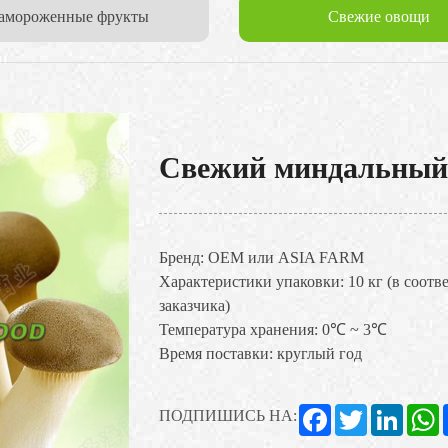
амороженные фрукты
Свежие овощи
Свежий миндальный 
Бренд: OEM или ASIA FARM
Характеристики упаковки: 10 кг (в соотв
заказчика)
Температура хранения: 0℃ ~ 3℃
Время поставки: круглый год
Facebook
Twitter
Linked
W
ПОДПИШИСЬ НА: