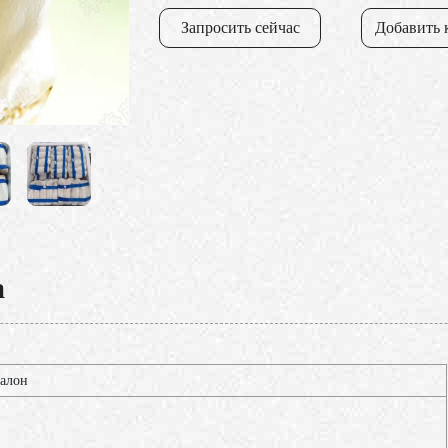
Запросить сейчас
Добавить 
а
алон