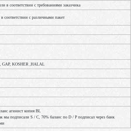
и в соответствии с требованиями заказчика
 в соответствии с различными пакет
C, GAP, KOSHER ,HALAL
аланс агинист копия BL
ак мы подписали S / C, 70% баланс по D / P подписал через банк
ами