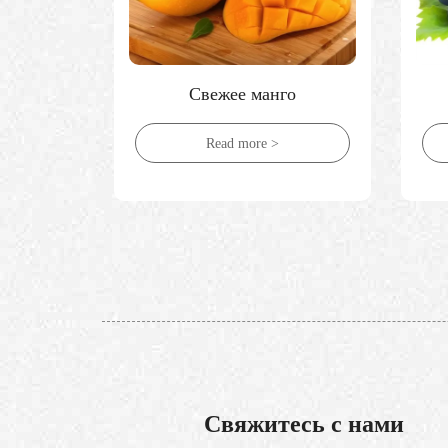
ло
Свежее манго
Read more >
Свяжитесь с нами