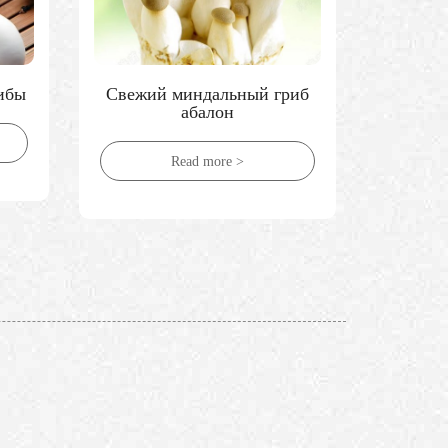
ибы
Свежий миндальный гриб
абалон
Read more >