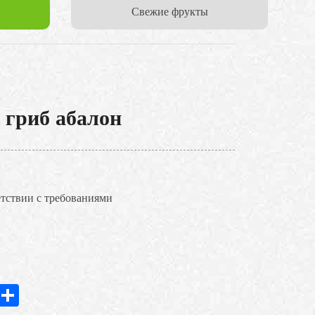
Cвежие фрукты
гриб абалон
етствии с требованиями
In
hatsApp
Share