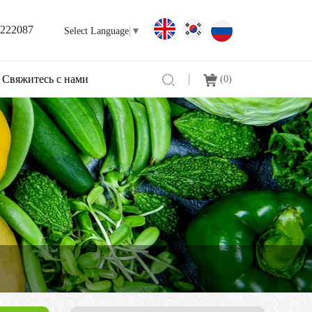
3222087
Select Language
▼
Свяжитесь с нами
(
0
)