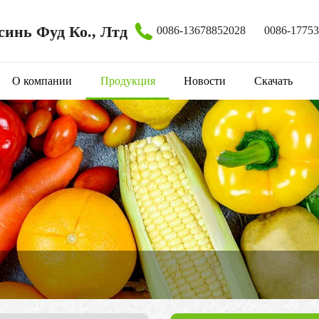
инь Фуд Ко., Лтд
0086-13678852028
0086-1775
О компании
Продукция
Новости
Скачать