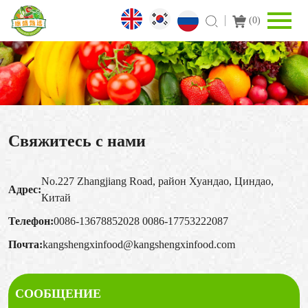
(
0
)
Свяжитесь с нами
No.227 Zhangjiang Road, район Хуандао, Циндао,
Адрес:
Китай
Телефон:
0086-13678852028
0086-17753222087
Почта:
kangshengxinfood@kangshengxinfood.com
СООБЩЕНИЕ