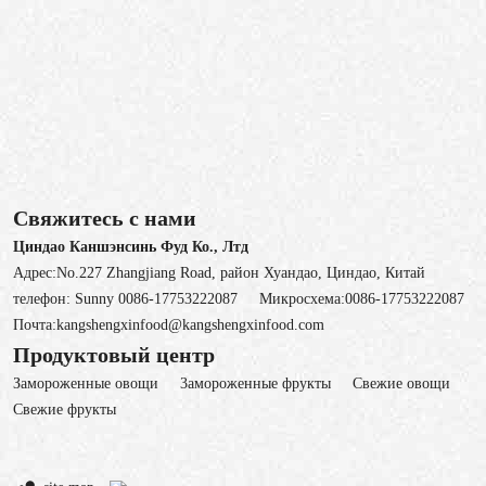
Свяжитесь с нами
Циндао Каншэнсинь Фуд Ко., Лтд
Адрес:No.227 Zhangjiang Road, район Хуандао, Циндао, Китай
телефон:
Sunny 0086-17753222087
Микросхема:
0086-17753222087
Почта:
kangshengxinfood@kangshengxinfood.com
Продуктовый центр
Замороженные овощи
3амороженные фрукты
Свежие овощи
Cвежие фрукты