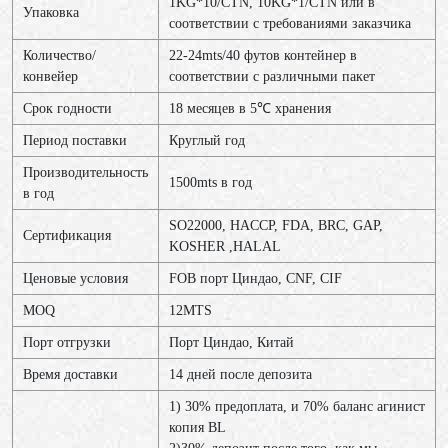
1KG*10/CTN, 10KG*1/CTN или в
Упаковка
соответствии с требованиями заказчика
Количество/
22-24mts/40 футов контейнер в
конвейер
соответствии с различными пакет
Срок годности
18 месяцев в 5℃ хранения
Период поставки
Круглый год
Производительность
1500mts в год
в год
SO22000, HACCP, FDA, BRC, GAP,
Сертификация
KOSHER ,HALAL
Ценовые условия
FOB порт Циндао, CNF, CIF
MOQ
12МТS
Порт отгрузки
Порт Циндао, Китай
Время доставки
14 дней после депозита
1) 30% предоплата, и 70% баланс агинист
копия BL