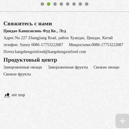
Свяжитесь с нами
Циндао Каншэнсинь Фуд Ко., Лтд
Адрес:No.227 Zhangjiang Road, район Хуандао, Циндао, Китай
телефон:
Sunny 0086-17753222087
Микросхема:
0086-17753222087
Почта:
kangshengxinfood@kangshengxinfood.com
Продуктовый центр
Замороженные овощи
3амороженные фрукты
Свежие овощи
Cвежие фрукты
site map