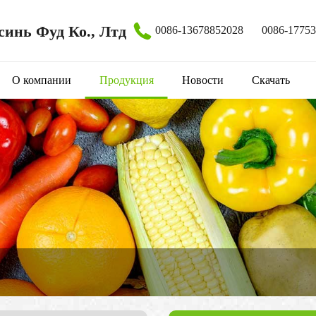
инь Фуд Ко., Лтд
0086-13678852028
0086-1775
О компании
Продукция
Новости
Скачать