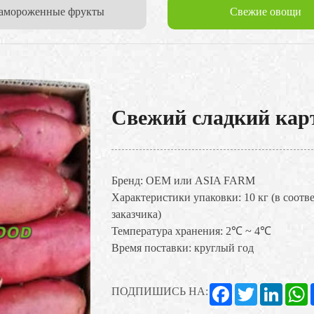
амороженные фрукты
Свежие овощи
Свежий сладкий кар
Бренд: OEM или ASIA FARM
Характеристики упаковки: 10 кг (в соотв
заказчика)
Температура хранения: 2℃ ~ 4℃
Время поставки: круглый год
Facebook
Twitter
Linked
W
ПОДПИШИСЬ НА: