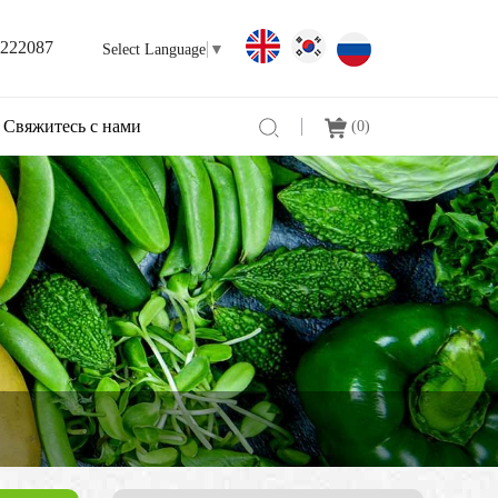
3222087
Select Language
▼
Свяжитесь с нами
(
0
)