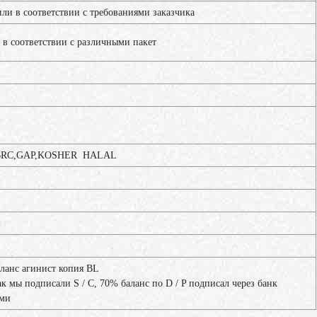
и в соответствии с требованиями заказчика
 в соответствии с различными пакет
RC,GAP,KOSHER HALAL
аланс агинист копия BL
ак мы подписали S / C, 70% баланс по D / P подписал через банк
ами