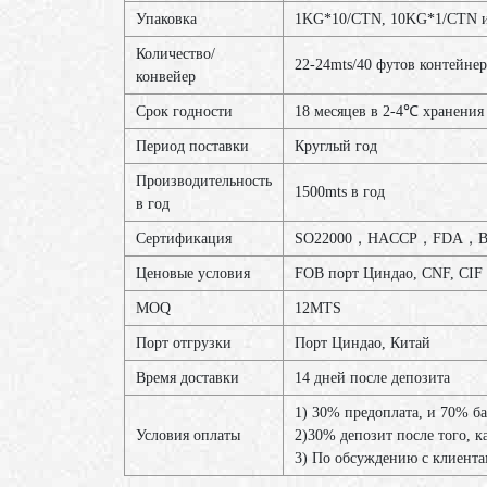
Упаковка
1KG*10/CTN, 10KG*1/CTN ил
Количество/
22-24mts/40 футов контейнер
конвейер
Срок годности
18 месяцев в 2-4℃ хранения
Период поставки
Круглый год
Производительность
1500mts в год
в год
Сертификация
SO22000，HACCP，FDA，B
Ценовые условия
FOB порт Циндао, CNF, CIF
MOQ
12МТS
Порт отгрузки
Порт Циндао, Китай
Время доставки
14 дней после депозита
1) 30% предоплата, и 70% б
Условия оплаты
2)30% депозит после того, к
3) По обсуждению с клиент