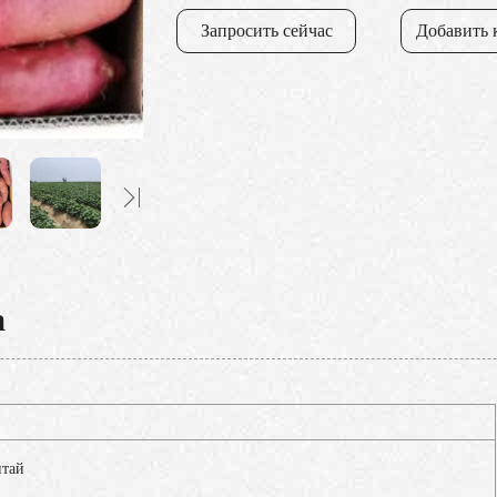
Запросить сейчас
Добавить 
а
итай