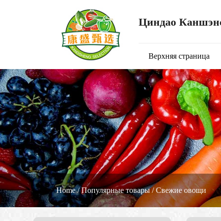
Циндао Каншэнс
Верхняя страница
Home
/
Популярные товары
/
Свежие овощи