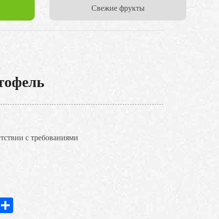
Cвежие фрукты
тофель
етствии с требованиями
In
hatsApp
Share