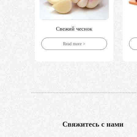
ок
Свежий персик
Read more >
Свяжитесь с нами