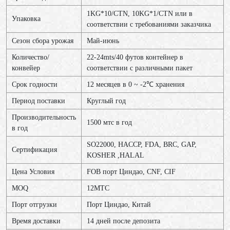
1KG*10/CTN, 10KG*1/CTN или в
Упаковка
соответствии с требованиями заказчика
Сезон сбора урожая
Май-июнь
Количество/
22-24mts/40 футов контейнер в
конвейер
соответствии с различными пакет
Срок годности
12 месяцев в 0 ~ -2℃ хранения
Период поставки
Круглый год
Производительность
1500 мтс в год
в год
SO22000, HACCP, FDA, BRC, GAP,
Сертификация
KOSHER ,HALAL
Цена Условия
FOB порт Циндао, CNF, CIF
MOQ
12МТС
Порт отгрузки
Порт Циндао, Китай
Время доставки
14 дней после депозита