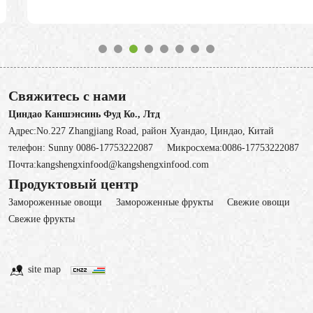
Свяжитесь с нами
Циндао Каншэнсинь Фуд Ко., Лтд
Адрес:No.227 Zhangjiang Road, район Хуандао, Циндао, Китай
телефон:
Sunny 0086-17753222087
Микросхема:
0086-17753222087
Почта:
kangshengxinfood@kangshengxinfood.com
Продуктовый центр
Замороженные овощи
3амороженные фрукты
Свежие овощи
Cвежие фрукты
site map