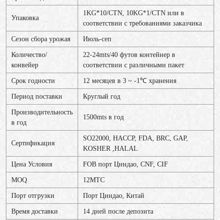
1KG*10/CTN, 10KG*1/CTN или в
Упаковка
соответствии с требованиями заказчика
Сезон сбора урожая
Июль-сеп
Количество/
22-24mts/40 футов контейнер в
конвейер
соответствии с различными пакет
Срок годности
12 месяцев в 3 ~ -1℃ хранения
Период поставки
Круглый год
Производительность
1500mts в год
в год
SO22000, HACCP, FDA, BRC, GAP,
Сертификация
KOSHER ,HALAL
Цена Условия
FOB порт Циндао, CNF, CIF
MOQ
12МТС
Порт отгрузки
Порт Циндао, Китай
Время доставки
14 дней после депозита