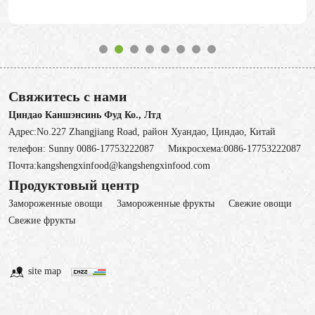
Свяжитесь с нами
Циндао Каншэнсинь Фуд Ко., Лтд
Адрес:No.227 Zhangjiang Road, район Хуандао, Циндао, Китай
телефон:
Sunny 0086-17753222087
Микросхема:
0086-17753222087
Почта:
kangshengxinfood@kangshengxinfood.com
Продуктовый центр
Замороженные овощи
3амороженные фрукты
Свежие овощи
Cвежие фрукты
site map