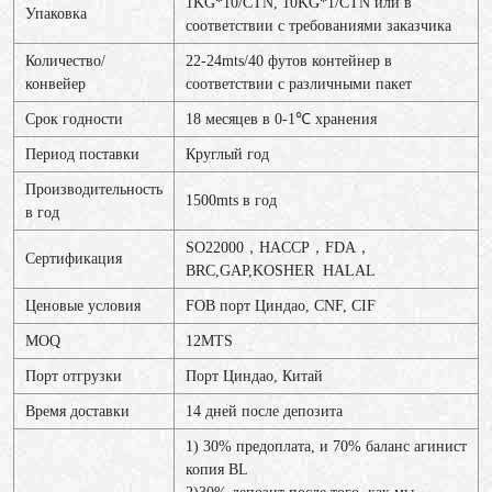
1KG*10/CTN, 10KG*1/CTN или в
Упаковка
соответствии с требованиями заказчика
Количество/
22-24mts/40 футов контейнер в
конвейер
соответствии с различными пакет
Срок годности
18 месяцев в 0-1℃ хранения
Период поставки
Круглый год
Производительность
1500mts в год
в год
SO22000，HACCP，FDA，
Сертификация
BRC,GAP,KOSHER HALAL
Ценовые условия
FOB порт Циндао, CNF, CIF
MOQ
12МТS
Порт отгрузки
Порт Циндао, Китай
Время доставки
14 дней после депозита
1) 30% предоплата, и 70% баланс агинист
копия BL