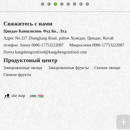
Свяжитесь с нами
Циндао Каншэнсинь Фуд Ко., Лтд
Адрес:No.227 Zhangjiang Road, район Хуандао, Циндао, Китай
телефон:
Sunny 0086-17753222087
Микросхема:
0086-17753222087
Почта:
kangshengxinfood@kangshengxinfood.com
Продуктовый центр
Замороженные овощи
3амороженные фрукты
Свежие овощи
Cвежие фрукты
site map