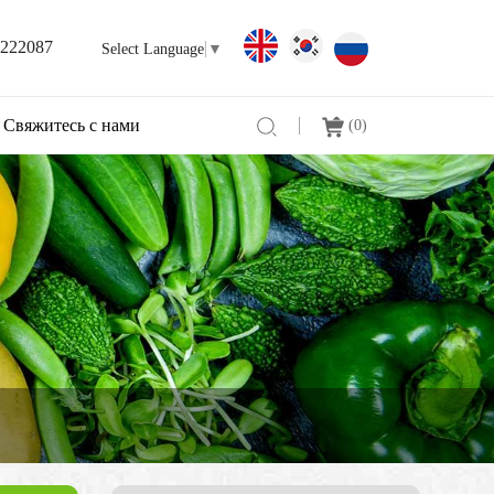
3222087
Select Language
▼
Свяжитесь с нами
(
0
)