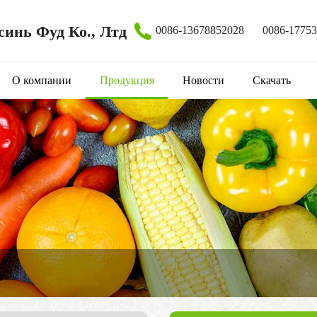
инь Фуд Ко., Лтд
0086-13678852028
0086-1775
О компании
Продукция
Новости
Скачать