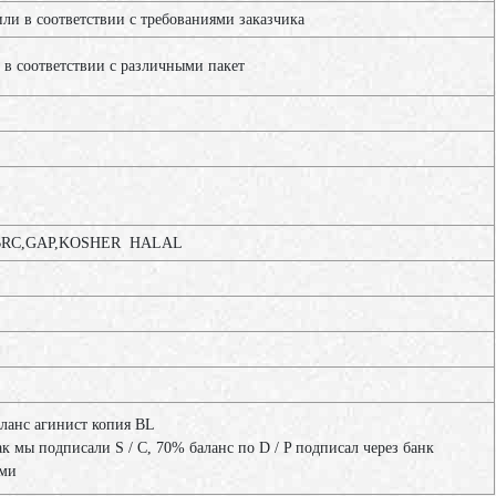
и в соответствии с требованиями заказчика
 в соответствии с различными пакет
RC,GAP,KOSHER HALAL
аланс агинист копия BL
ак мы подписали S / C, 70% баланс по D / P подписал через банк
ами