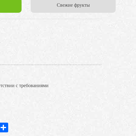
Cвежие фрукты
етствии с требованиями
In
hatsApp
Share