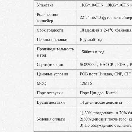
Упаковка
1KG*10/CTN, 10KG*1/CTN ил
Количество/
22-24mts/40 футов контейнер
конвейер
Срок годности
18 месяцев в 2-4℃ хранения
Период поставки
Круглый год
Производительность
1500mts в год
в год
Сертификация
SO22000，HACCP，FDA，B
Ценовые условия
FOB порт Циндао, CNF, CIF
MOQ
12MTS
Порт отгрузки
Порт Циндао, Китай
Время доставки
14 дней после депозита
1) 30% предоплата, и 70% б
Условия оплаты
2)30% депозит после того, к
3) По обсуждению с клиент