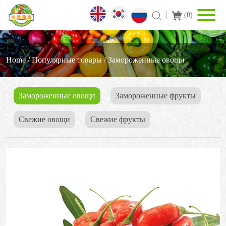
(
0
)
Home
/
Популярные товары
/
Замороженные овощи
Замороженные овощи
3амороженные фрукты
Свежие овощи
Cвежие фрукты