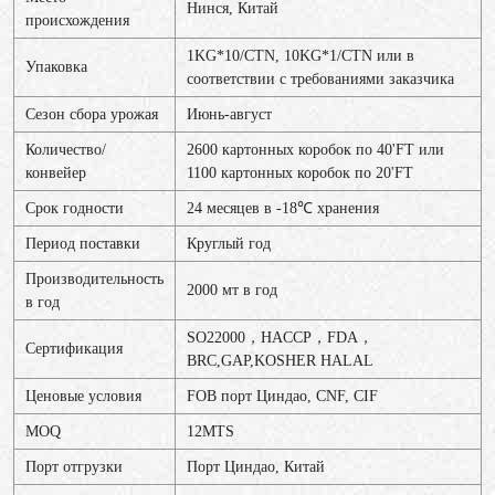
Нинся, Китай
происхождения
1KG*10/CTN, 10KG*1/CTN или в
Упаковка
соответствии с требованиями заказчика
Сезон сбора урожая
Июнь-август
Количество/
2600 картонных коробок по 40'FT или
конвейер
1100 картонных коробок по 20'FT
Срок годности
24 месяцев в -18℃ хранения
Период поставки
Круглый год
Производительность
2000 мт в год
в год
SO22000，HACCP，FDA，
Сертификация
BRC,GAP,KOSHER HALAL
Ценовые условия
FOB порт Циндао, CNF, CIF
MOQ
12MTS
Порт отгрузки
Порт Циндао, Китай