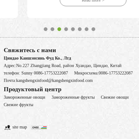
Read more >
Свяжитесь с нами
Циндао Каншэнсинь Фуд Ко., Лтд
Адрес:No.227 Zhangjiang Road, район Хуандао, Циндао, Китай
телефон:
Sunny 0086-17753222087
Микросхема:
0086-17753222087
Почта:
kangshengxinfood@kangshengxinfood.com
Продуктовый центр
Замороженные овощи
3амороженные фрукты
Свежие овощи
Cвежие фрукты
site map