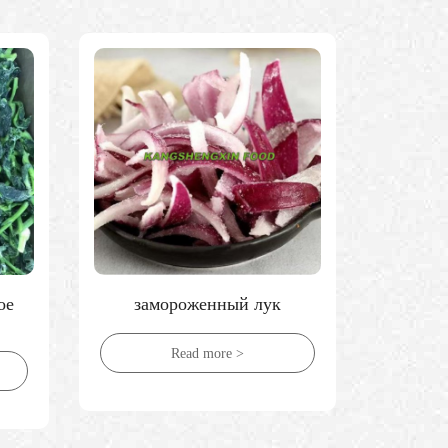
Свежие помидоры
Замор
Read more >