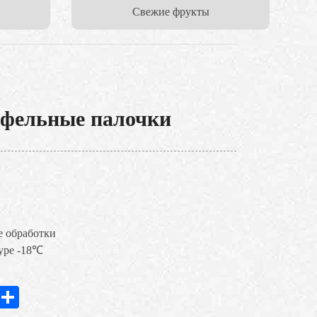
Cвежие фрукты
офельные палочки
е обработки
туре -18℃
In
hatsApp
Share