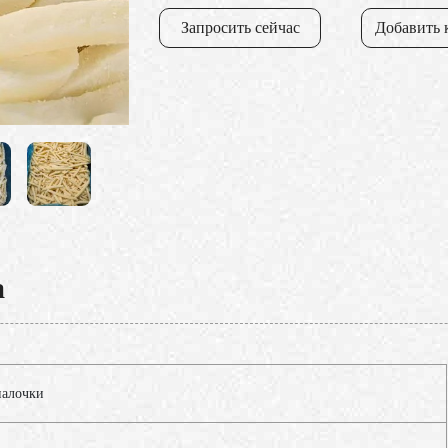
Запросить сейчас
Добавить 
а
палочки