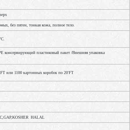
верх
омых, без пятен, тонкая кожа, полное тело.
VC.
 PE консервирующий пластиковый пакет /Внешняя упаковка
'FT или 1100 картонных коробок по 20'FT
C,GAP,KOSHER HALAL