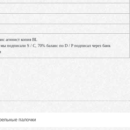
анс агинист копия BL
 мы подписали S / C, 70% баланс по D / P подписал через банк
и