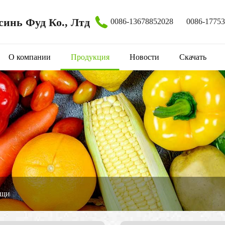
инь Фуд Ко., Лтд
0086-13678852028
0086-1775
О компании
Продукция
Новости
Скачать
ощи