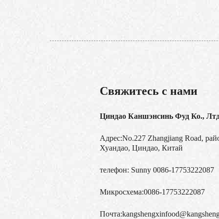
Свяжитесь с нами
Циндао Каншэнсинь Фуд Ко., Лт
Адрес:No.227 Zhangjiang Road, рай
Хуандао, Циндао, Китай
телефон:
Sunny 0086-17753222087
Микросхема:
0086-17753222087
Почта:
kangshengxinfood@kangsheng