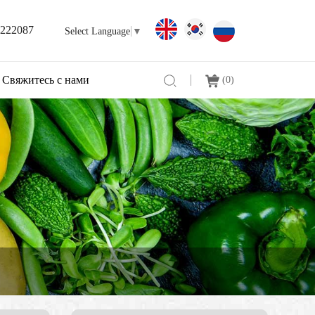
3222087
Select Language
▼
Свяжитесь с нами
(
0
)