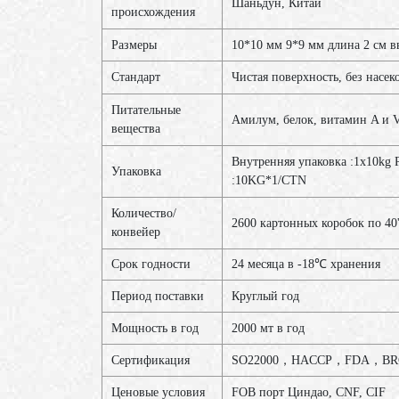
Шаньдун, Китай
происхождения
Размеры
10*10 мм 9*9 мм длина 2 см в
Стандарт
Чистая поверхность, без насек
Питательные
Амилум, белок, витамин A и 
вещества
Внутренняя упаковка :1x10kg
Упаковка
:10KG*1/CTN
Количество/
2600 картонных коробок по 40
конвейер
Срок годности
24 месяца в -18℃ хранения
Период поставки
Круглый год
Мощность в год
2000 мт в год
Сертификация
SO22000，HACCP，FDA，BR
Ценовые условия
FOB порт Циндао, CNF, CIF