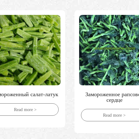
амороженное рапсовое
замороженный лук
сердце
Read more >
Read more >