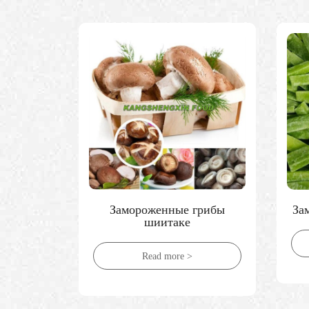
грибы
Замороженный салат-латук
З
Read more >