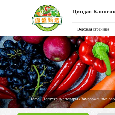
Циндао Каншэнс
Верхняя страница
Home
/
Популярные товары
/
Замороженные ов