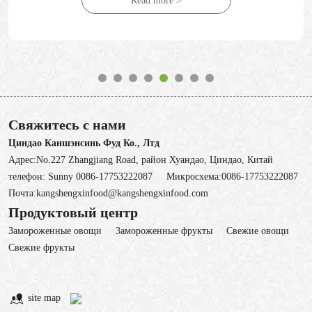
Read more >
Свяжитесь с нами
Циндао Каншэнсинь Фуд Ко., Лтд
Адрес:No.227 Zhangjiang Road, район Хуандао, Циндао, Китай
телефон:
Sunny 0086-17753222087
Микросхема:
0086-17753222087
Почта:
kangshengxinfood@kangshengxinfood.com
Продуктовый центр
Замороженные овощи
3амороженные фрукты
Свежие овощи
Cвежие фрукты
site map