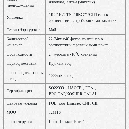
Чжэцзян, Китай (материк)
происхождения
1KG*10/CTN, 10KG*1/CTN или в
Упаковка
соответствии с требованиями заказчика
Сезон сбора урожая
Май
Количество/
22-24mts/40 футов контейнер в
конвейер
соответствии с различными пакет
Срок годности
24 месяца в -18℃ хранения
Период поставки
Круглый год
Производительность
1000mts в год
в год
SO22000，HACCP，FDA，
Сертификация
BRC,GAP,KOSHER HALAL
Ценовые условия
FOB порт Циндао, CNF, CIF
MOQ
12МТS
Порт отгрузки
Порт Циндао, Китай