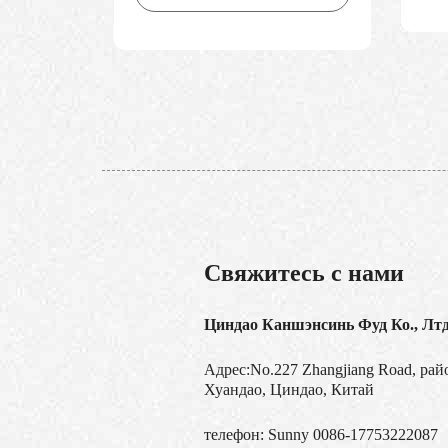
Свяжитесь с нами
Циндао Каншэнсинь Фуд Ко., Лт
Адрес:No.227 Zhangjiang Road, рай
Хуандао, Циндао, Китай
телефон:
Sunny 0086-17753222087