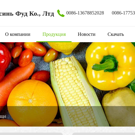
инь Фуд Ко., Лтд
0086-13678852028
0086-1775
О компании
Продукция
Новости
Скачать
ощи