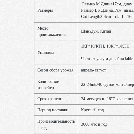
Размер M Длина17см, диам
Размеры
Размер LS Длина17см, диам
Cut:Length2-4cm，dia.12-16
Место
Шаньдун, Китай
происхождения
1КГ*10/КТН, 10КГ*1/КТ
Упаковка
Частная услуга дизайна lable
Сезон сбора урожая
апрель-август
Количество/
22-24mts/40 футов контейнер
конвейер
Срок хранения
24 месяцев в -18℃ хранения
Период поставки
Круглый год
Производительность
3000 мтс в год
в год