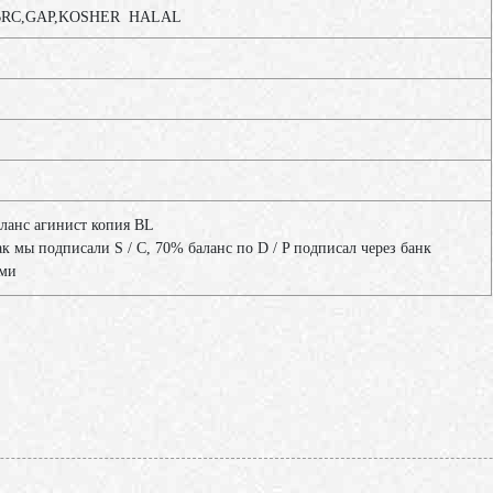
RC,GAP,KOSHER HALAL
аланс агинист копия BL
ак мы подписали S / C, 70% баланс по D / P подписал через банк
ами