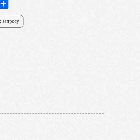
In
hatsApp
Share
к запросу