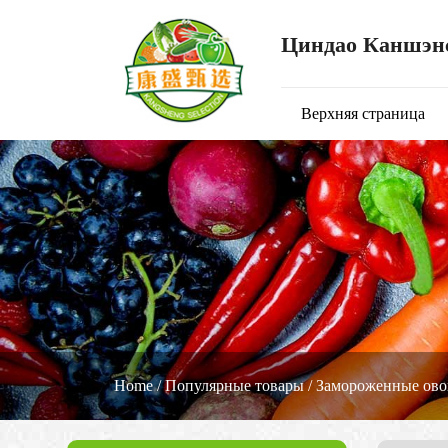
Циндао Каншэнс
Верхняя страница
Home
/
Популярные товары
/
Замороженные ов