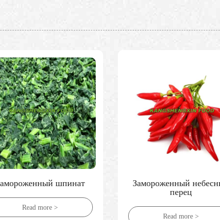
амороженный небесный
Замороженные красн
перец
ягоды годжи
Read more >
Read more >