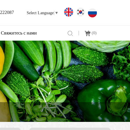
3222087
Select Language
▼
Свяжитесь с нами
(
0
)