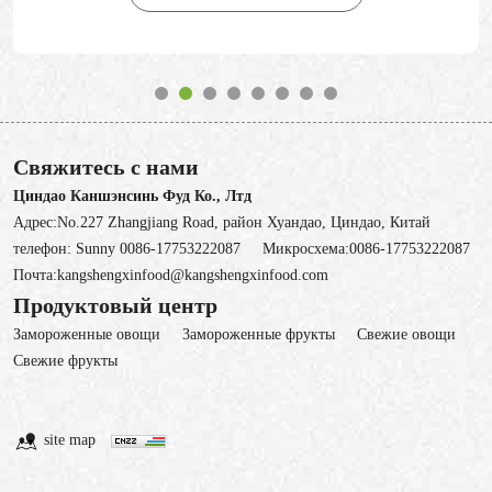
Свяжитесь с нами
Циндао Каншэнсинь Фуд Ко., Лтд
Адрес:No.227 Zhangjiang Road, район Хуандао, Циндао, Китай
телефон:
Sunny 0086-17753222087
Микросхема:
0086-17753222087
Почта:
kangshengxinfood@kangshengxinfood.com
Продуктовый центр
Замороженные овощи
3амороженные фрукты
Свежие овощи
Cвежие фрукты
site map