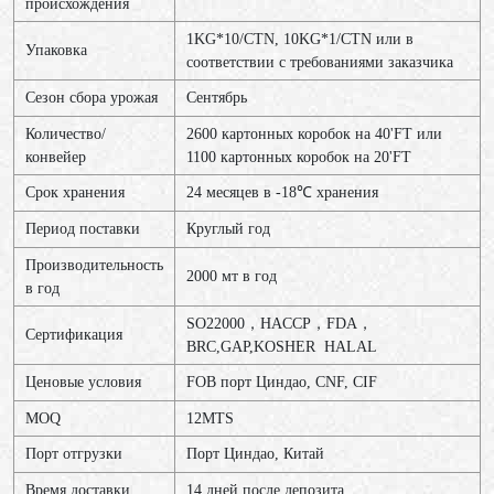
происхождения
1KG*10/CTN, 10KG*1/CTN или в
Упаковка
соответствии с требованиями заказчика
Сезон сбора урожая
Сентябрь
Количество/
2600 картонных коробок на 40'FT или
конвейер
1100 картонных коробок на 20'FT
Срок хранения
24 месяцев в -18℃ хранения
Период поставки
Круглый год
Производительность
2000 мт в год
в год
SO22000，HACCP，FDA，
Сертификация
BRC,GAP,KOSHER HALAL
Ценовые условия
FOB порт Циндао, CNF, CIF
MOQ
12MTS
Порт отгрузки
Порт Циндао, Китай
Время доставки
14 дней после депозита