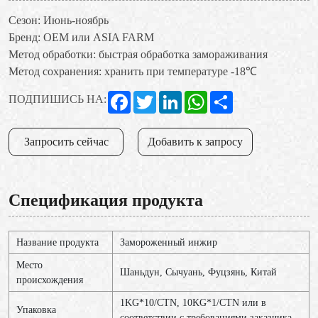
Сезон: Июнь-ноябрь
Бренд: OEM или ASIA FARM
Метод обработки: быстрая обработка замораживания
Метод сохранения: хранить при температуре -18℃
Facebook
Twitter
LinkedIn
WhatsApp
Share
ПОДПИШИСЬ НА:
Запросить сейчас
Добавить к запросу
Спецификация продукта
Название продукта
Замороженный инжир
Место
Шаньдун, Сычуань, Фуцзянь, Китай
происхождения
1KG*10/CTN, 10KG*1/CTN или в
Упаковка
соответствии с требованиями заказчика