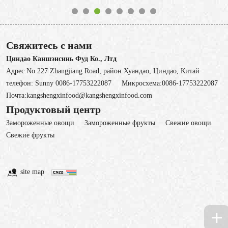
Свяжитесь с нами
Циндао Каншэнсинь Фуд Ко., Лтд
Адрес:No.227 Zhangjiang Road, район Хуандао, Циндао, Китай
телефон:
Sunny 0086-17753222087
Микросхема:
0086-17753222087
Почта:
kangshengxinfood@kangshengxinfood.com
Продуктовый центр
Замороженные овощи
3амороженные фрукты
Свежие овощи
Cвежие фрукты
site map