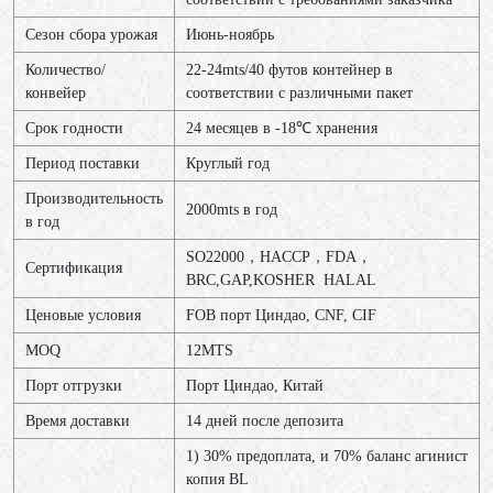
Сезон сбора урожая
Июнь-ноябрь
Количество/
22-24mts/40 футов контейнер в
конвейер
соответствии с различными пакет
Срок годности
24 месяцев в -18℃ хранения
Период поставки
Круглый год
Производительность
2000mts в год
в год
SO22000，HACCP，FDA，
Сертификация
BRC,GAP,KOSHER HALAL
Ценовые условия
FOB порт Циндао, CNF, CIF
MOQ
12МТS
Порт отгрузки
Порт Циндао, Китай
Время доставки
14 дней после депозита
1) 30% предоплата, и 70% баланс агинист
копия BL