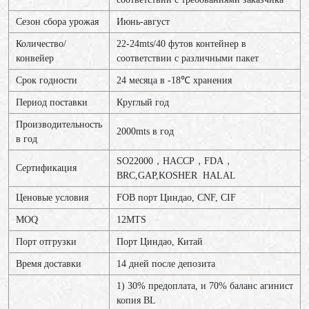
Сезон сбора урожая
Июнь-август
Количество/
22-24mts/40 футов контейнер в
конвейер
соответствии с различными пакет
Срок годности
24 месяца в -18℃ хранения
Период поставки
Круглый год
Производительность
2000mts в год
в год
SO22000，HACCP，FDA，
Сертификация
BRC,GAP,KOSHER HALAL
Ценовые условия
FOB порт Циндао, CNF, CIF
MOQ
12МТS
Порт отгрузки
Порт Циндао, Китай
Время доставки
14 дней после депозита
1) 30% предоплата, и 70% баланс агинист
копия BL