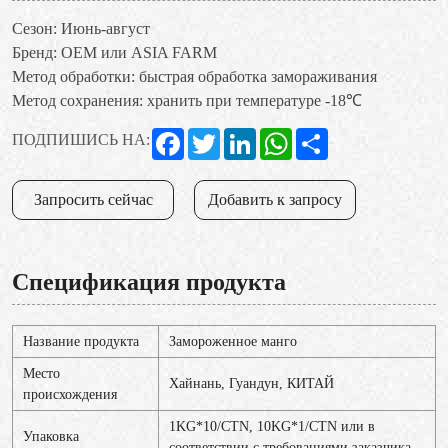
Сезон: Июнь-август
Бренд: OEM или ASIA FARM
Метод обработки: быстрая обработка замораживания
Метод сохранения: хранить при температуре -18℃
Facebook
Twitter
LinkedIn
WhatsApp
Share
ПОДПИШИСЬ НА:
Запросить сейчас
Добавить к запросу
Спецификация продукта
Название продукта
Замороженное манго
Место
Хайнань, Гуандун, КИТАЙ
происхождения
1KG*10/CTN, 10KG*1/CTN или в
Упаковка
соответствии с требованиями заказчика