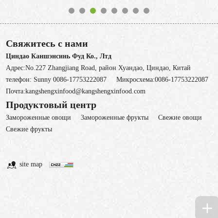
Свяжитесь с нами
Циндао Каншэнсинь Фуд Ко., Лтд
Адрес:No.227 Zhangjiang Road, район Хуандао, Циндао, Китай
телефон:
Sunny 0086-17753222087
Микросхема:
0086-17753222087
Почта:
kangshengxinfood@kangshengxinfood.com
Продуктовый центр
Замороженные овощи
3амороженные фрукты
Свежие овощи
Cвежие фрукты
site map