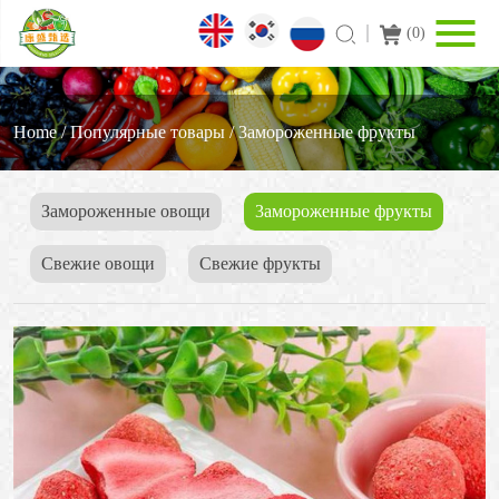
(
0
)
Home
/
Популярные товары
/
3амороженные фрукты
Замороженные овощи
3амороженные фрукты
Свежие овощи
Cвежие фрукты