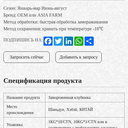
Сезон: Январь-мар Июнь-август
Бренд: OEM или ASIA FARM
Метод обработки: быстрая обработка замораживания
Метод сохранения: хранить при температуре -18℃
Facebook
Twitter
LinkedIn
WhatsApp
Share
ПОДПИШИСЬ НА:
Запросить сейчас
Добавить к запросу
Спецификация продукта
Название продукта
Замороженная клубника
Место
Шаньдун, Хэбэй, КИТАЙ
происхождения
1KG*10/CTN, 10KG*1/CTN или в
Упаковка
соответствии с требованиями заказчика