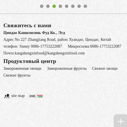
Свяжитесь с нами
Циндао Каншэнсинь Фуд Ко., Лтд
Адрес:No.227 Zhangjiang Road, район Хуандао, Циндао, Китай
телефон:
Sunny 0086-17753222087
Микросхема:
0086-17753222087
Почта:
kangshengxinfood@kangshengxinfood.com
Продуктовый центр
Замороженные овощи
3амороженные фрукты
Свежие овощи
Cвежие фрукты
site map