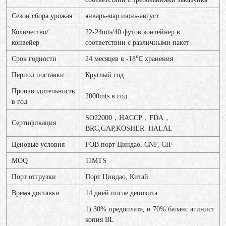
Сезон сбора урожая
январь-мар июнь-август
Количество/
22-24mts/40 футов контейнер в
конвейер
соответствии с различными пакет
Срок годности
24 месяцев в -18℃ хранения
Период поставки
Круглый год
Производительность
2000mts в год
в год
SO22000，HACCP，FDA，
Сертификация
BRC,GAP,KOSHER HALAL
Ценовые условия
FOB порт Циндао, CNF, CIF
MOQ
11МТS
Порт отгрузки
Порт Циндао, Китай
Время доставки
14 дней после депозита
1) 30% предоплата, и 70% баланс агинист
копия BL