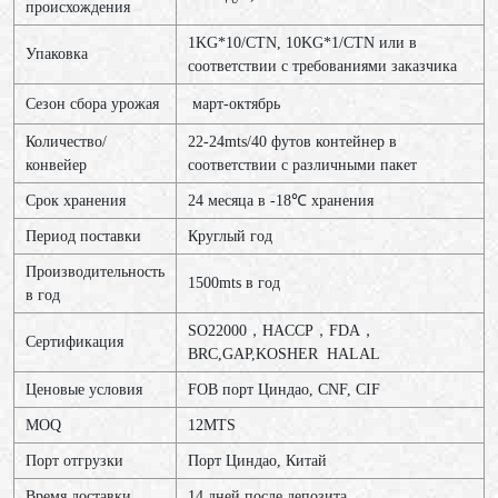
происхождения
1KG*10/CTN, 10KG*1/CTN или в
Упаковка
соответствии с требованиями заказчика
Сезон сбора урожая
март-октябрь
Количество/
22-24mts/40 футов контейнер в
конвейер
соответствии с различными пакет
Срок хранения
24 месяца в -18℃ хранения
Период поставки
Круглый год
Производительность
1500mts в год
в год
SO22000，HACCP，FDA，
Сертификация
BRC,GAP,KOSHER HALAL
Ценовые условия
FOB порт Циндао, CNF, CIF
MOQ
12МТS
Порт отгрузки
Порт Циндао, Китай
Время доставки
14 дней после депозита