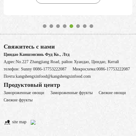
Свяжитесь с нами
Циндао Каншэнсинь Фуд Ко., Лтд
Адрес:No.227 Zhangjiang Road, район Хуандао, Циндао, Китай
телефон:
Sunny 0086-17753222087
Микросхема:
0086-17753222087
Почта:
kangshengxinfood@kangshengxinfood.com
Продуктовый центр
Замороженные овощи
3амороженные фрукты
Свежие овощи
Cвежие фрукты
site map