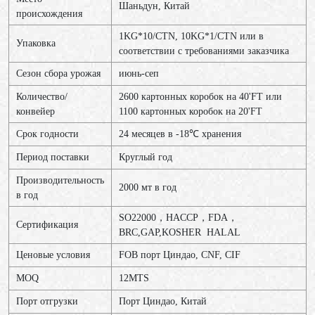
Шаньдун, Китай
происхождения
1KG*10/CTN, 10KG*1/CTN или в
Упаковка
соответствии с требованиями заказчика
Сезон сбора урожая
июнь-сеп
Количество/
2600 картонных коробок на 40'FT или
конвейер
1100 картонных коробок на 20'FT
Срок годности
24 месяцев в -18℃ хранения
Период поставки
Круглый год
Производительность
2000 мт в год
в год
SO22000，HACCP，FDA，
Сертификация
BRC,GAP,KOSHER HALAL
Ценовые условия
FOB порт Циндао, CNF, CIF
MOQ
12МТS
Порт отгрузки
Порт Циндао, Китай