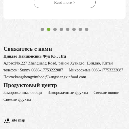
Read more >
Свяжитесь с нами
Циндао Каншэнсинь Фуд Ко., Лтд
Адрес:No.227 Zhangjiang Road, район Хуандао, Циндао, Китай
телефон:
Sunny 0086-17753222087
Микросхема:
0086-17753222087
Почта:
kangshengxinfood@kangshengxinfood.com
Продуктовый центр
Замороженные овощи
3амороженные фрукты
Свежие овощи
Cвежие фрукты
site map