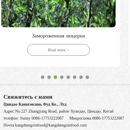
Замороженные кубики тыквы
Read more >
Свяжитесь с нами
Циндао Каншэнсинь Фуд Ко., Лтд
Адрес:No.227 Zhangjiang Road, район Хуандао, Циндао, Китай
телефон:
Sunny 0086-17753222087
Микросхема:
0086-17753222087
Почта:
kangshengxinfood@kangshengxinfood.com