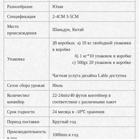
Разнообразие
Юлан
Спецификация
2-4CM 3-5CM
Место
Шаньдун, Китай
происхождения
)В коробках: a) 10 кг свободной упаковки
в коробке
б) 1 кг*10 упаковок в коробке
Упаковка
c) 500gx 20 упаковок в коробке
Частная услуга дизайна Lable доступна
Сезон сбора урожая
Июль
Количество/
22-24mts/40 футов контейнер в
конвейер
соответствии с различными пакет
Срок годности
24 месяца в -18℃ хранения
Период поставки
Круглый год
Производительность
1000mts в год
в год