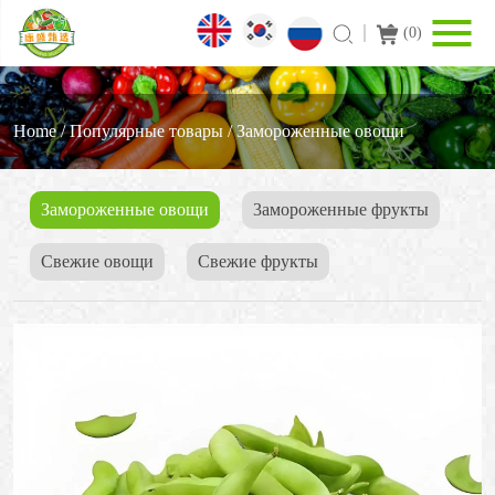
(
0
)
Home
/
Популярные товары
/
Замороженные овощи
Замороженные овощи
3амороженные фрукты
Свежие овощи
Cвежие фрукты