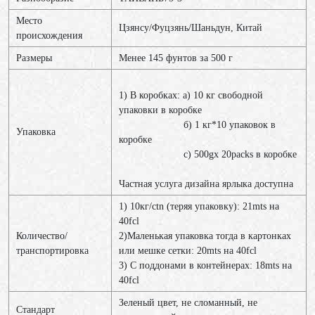
Место
Цзянсу/Фуцзянь/Шаньдун, Китай
происхождения
Размеры
Менее 145 фунтов за 500 г
1) В коробках: a) 10 кг свободной
упаковки в коробке
б) 1 кг*10 упаковок в
Упаковка
коробке
c) 500gx 20packs в коробке
Частная услуга дизайна ярлыка доступна
1) 10кг/ctn (теряя упаковку): 21mts на
40fcl
Количество/
2)Маленькая упаковка тогда в картонках
транспортировка
или мешке сетки: 20mts на 40fcl
3) С поддонами в контейнерах: 18mts на
40fcl
Зеленый цвет, не сломанный, не
Стандарт