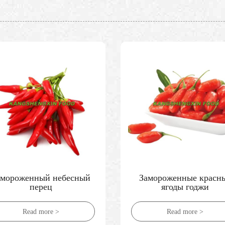
амороженный небесный
Замороженные красн
перец
ягоды годжи
Read more >
Read more >