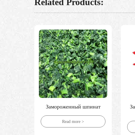
Related Products:
ртофель
Замороженный шпинат
З
Read more >