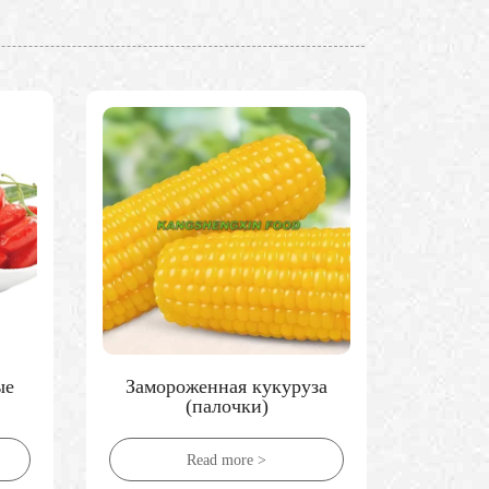
ые
Замороженная кукуруза
Замо
(палочки)
Read more >