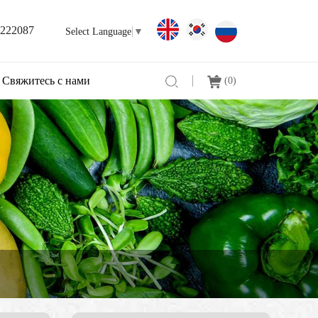
3222087
Select Language
▼
Свяжитесь с нами
(
0
)