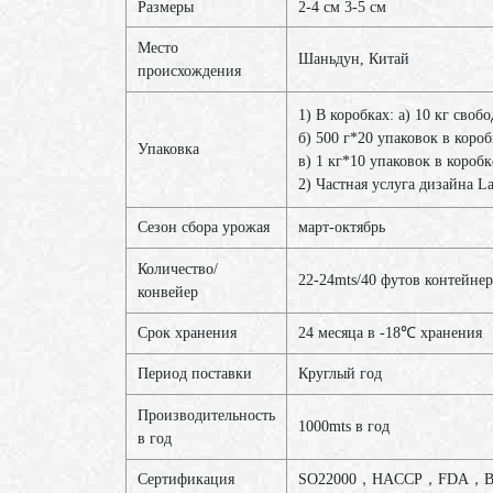
Размеры
2-4 см 3-5 см
Место
Шаньдун, Китай
происхождения
1) В коробках: a) 10 кг своб
б) 500 г*20 упаковок в короб
Упаковка
в) 1 кг*10 упаковок в коробк
2) Частная услуга дизайна L
Сезон сбора урожая
март-октябрь
Количество/
22-24mts/40 футов контейнер
конвейер
Срок хранения
24 месяца в -18℃ хранения
Период поставки
Круглый год
Производительность
1000mts в год
в год
Сертификация
SO22000，HACCP，FDA，B