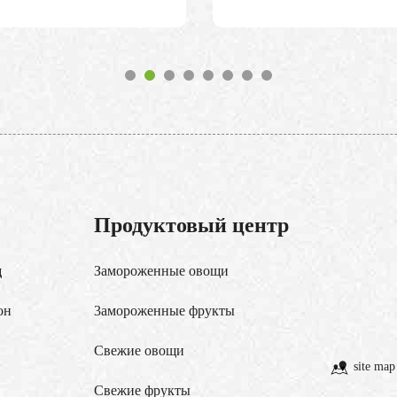
Продуктовый центр
д
Замороженные овощи
он
3амороженные фрукты
Свежие овощи
site map
Cвежие фрукты