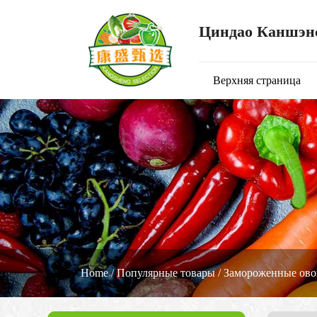
Циндао Каншэнс
Верхняя страница
Home
/
Популярные товары
/
Замороженные ов