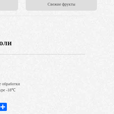
Cвежие фрукты
оли
е обработки
туре -18℃
In
hatsApp
Share