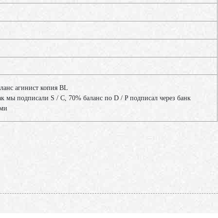
аланс агинист копия BL
ак мы подписали S / C, 70% баланс по D / P подписал через банк
ами