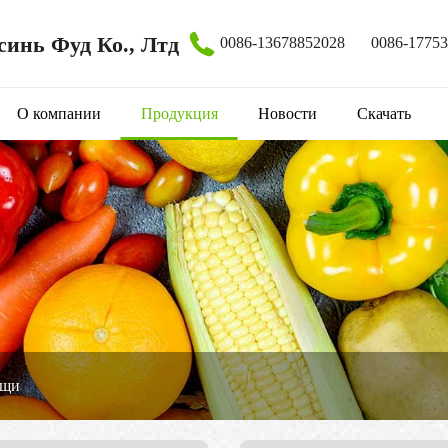
инь Фуд Ко., Лтд
0086-13678852028
0086-1775
О компании
Продукция
Новости
Скачать
ощи