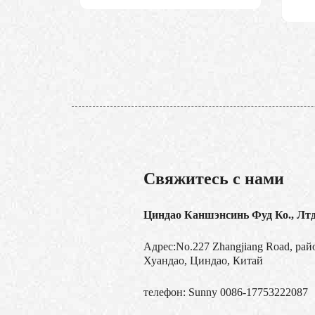
Свяжитесь с нами
Циндао Каншэнсинь Фуд Ко., Лт
Адрес:No.227 Zhangjiang Road, рай
Хуандао, Циндао, Китай
телефон:
Sunny 0086-17753222087