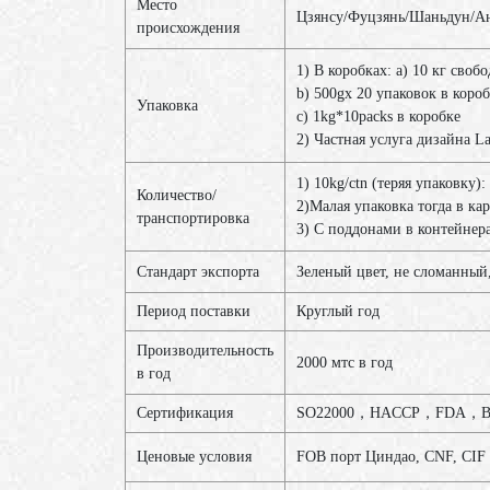
Место
Цзянсу/Фуцзянь/Шаньдун/Ан
происхождения
1) В коробках: a) 10 кг своб
b) 500gx 20 упаковок в коро
Упаковка
c) 1kg*10packs в коробке
2) Частная услуга дизайна L
1) 10kg/ctn (теряя упаковку):
Количество/
2)Малая упаковка тогда в ка
транспортировка
3) С поддонами в контейнера
Стандарт экспорта
Зеленый цвет, не сломанный,
Период поставки
Круглый год
Производительность
2000 мтс в год
в год
Сертификация
SO22000，HACCP，FDA，B
Ценовые условия
FOB порт Циндао, CNF, CIF