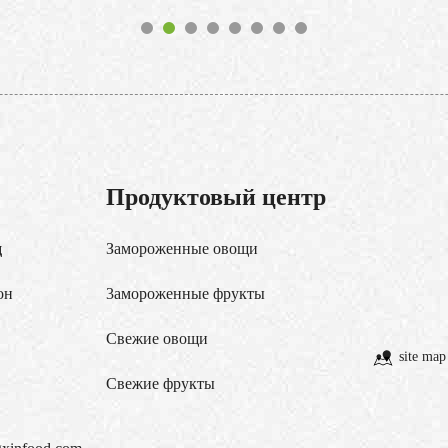
Продуктовый центр
д
Замороженные овощи
он
3амороженные фрукты
Свежие овощи
site map
Cвежие фрукты