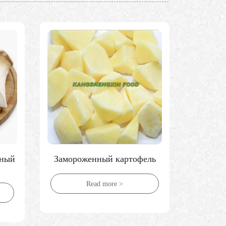
ьный
Замороженный картофель
Замо
Read more >