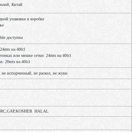
ьхой, Китай
одной упаковки в коробке
бке
able доступна
 24mts на 40fcl
ртонках или мешке сетки: 24mts на 40fcl
х: 20mts на 40fcl
 не испорченный, не раскол, не жуки
RC,GAP,KOSHER HALAL