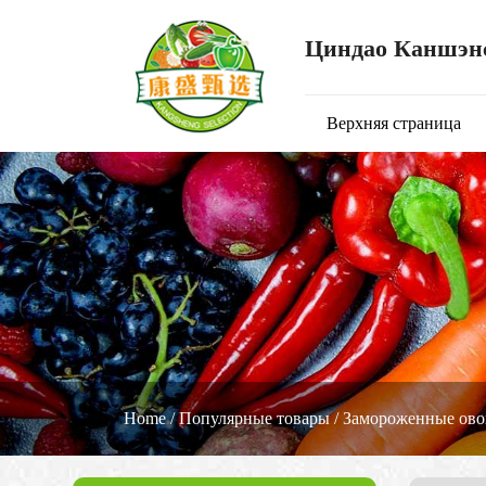
Циндао Каншэнс
Верхняя страница
Home
/
Популярные товары
/
Замороженные ов