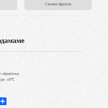
Cвежие фрукты
эдамаме
е обработки
туре -18℃
In
hatsApp
Share