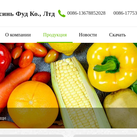
инь Фуд Ко., Лтд
0086-13678852028
0086-1775
О компании
Продукция
Новости
Скачать
ощи