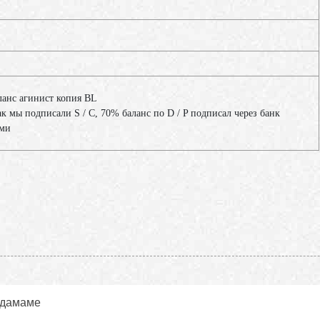
ланс агинист копия BL
ак мы подписали S / C, 70% баланс по D / P подписал через банк
ами