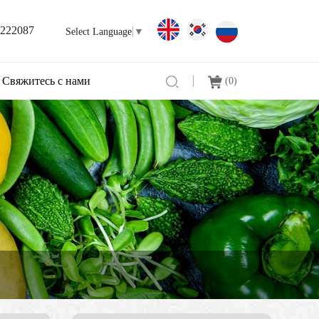
3222087
Select Language
▼
Свяжитесь с нами
(
0
)