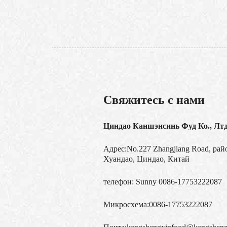
Свяжитесь с нами
Циндао Каншэнсинь Фуд Ко., Лт
Адрес:No.227 Zhangjiang Road, рай
Хуандао, Циндао, Китай
телефон:
Sunny 0086-17753222087
Микросхема:
0086-17753222087